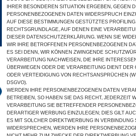
IHRER BESONDEREN SITUATION ERGEBEN, GEGEN D
PERSONENBEZOGENEN DATEN WIDERSPRUCH EINZULE
AUF DIESE BESTIMMUNGEN GESTÜTZTES PROFILING. 
RECHTSGRUNDLAGE, AUF DENEN EINE VERARBEITU
DIESER DATENSCHUTZERKLÄRUNG. WENN SIE WID
WIR IHRE BETROFFENEN PERSONENBEZOGENEN DAT
ES SEI DENN, WIR KÖNNEN ZWINGENDE SCHUTZWÜR
VERARBEITUNG NACHWEISEN, DIE IHRE INTERESSEN
ÜBERWIEGEN ODER DIE VERARBEITUNG DIENT DE
ODER VERTEIDIGUNG VON RECHTSANSPRÜCHEN (WID
DSGVO).
WERDEN IHRE PERSONENBEZOGENEN DATEN VERAR
BETREIBEN, SO HABEN SIE DAS RECHT, JEDERZEIT
VERARBEITUNG SIE BETREFFENDER PERSONENBE
DERARTIGER WERBUNG EINZULEGEN; DIES GILT AUC
ES MIT SOLCHER DIREKTWERBUNG IN VERBINDUNG 
WIDERSPRECHEN, WERDEN IHRE PERSONENBEZOG
NICHT MEHR ZUM ZWECKE DER DIREKTWERBUNG 