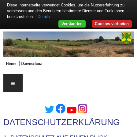
Diese Internetseite verwendet Cookies, um die Nutzererfahrung zu
verbessern und den Benutzern bestimmte Dienste und Funktionen
Details
bereitzustellen.
Verstanden
Cookies verbieten
|
|
Home
Datenschutz
≡
DATENSCHUTZERKLÄRUNG