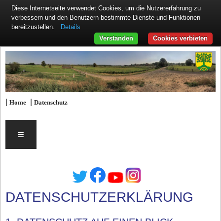
Diese Internetseite verwendet Cookies, um die Nutzererfahrung zu
verbessern und den Benutzern bestimmte Dienste und Funktionen
Details
bereitzustellen.
Verstanden
Cookies verbieten
|
|
Home
Datenschutz
≡
DATENSCHUTZERKLÄRUNG