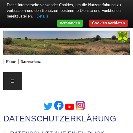
Diese Internetseite verwendet Cookies, um die Nutzererfahrung zu
verbessern und den Benutzern bestimmte Dienste und Funktionen
Details
bereitzustellen.
Verstanden
Cookies verbieten
|
|
Home
Datenschutz
≡
DATENSCHUTZERKLÄRUNG