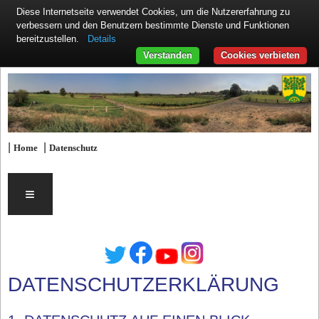
Diese Internetseite verwendet Cookies, um die Nutzererfahrung zu
verbessern und den Benutzern bestimmte Dienste und Funktionen
Details
bereitzustellen.
Verstanden
Cookies verbieten
|
|
Home
Datenschutz
≡
DATENSCHUTZERKLÄRUNG