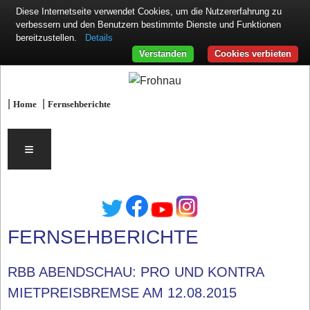
Diese Internetseite verwendet Cookies, um die Nutzererfahrung zu
verbessern und den Benutzern bestimmte Dienste und Funktionen
Details
bereitzustellen.
Verstanden
Cookies verbieten
|
|
Home
Fernsehberichte
≡
FERNSEHBERICHTE
RBB ABENDSCHAU: PRO UND KONTRA
MIETPREISBREMSE AM 12.08.2015