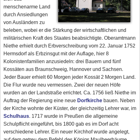
menschenarme Land
durch Ansiedlungen
von Ausländern zu
beleben, wobei er die Stärkung der wirtschaftlichen und
militärischen Kraft des Staates beabsichtigte. Oberamtmann
Niethe erhielt durch Erbverschreibung vom 22. Januar 1752
Hermsdorf als Erbzinsgut mit der Auflage, hier 8
Kolonistenfamilien anzusiedeln: drei Bauern und fünf
Kossäten aus Braunschweig, Hannover und Sachsen.
Jeder Bauer erhielt 60 Morgen jeder Kossät 2 Morgen Land.
Die Flur wurde neu vermessen. Zwei der neuen Höfe
wurden an der Landstraße errichtet. Ca. 1756 ließ Niethe im
Auftrag der Regierung eine neue
Dorfkirche
bauen. Neben
der Kirche wohnte der Küster, der gleichzeitig Lehrer war, im
Schulhaus
. 1717 wurde in Preußen die allgemeine
Schulpflicht eingeführt, bis 1800 gab es im Dorf acht
verschiedene Lehrer. Ein neuer Kirchhof wurde angelegt,
auf dem getreu dem Befehl des Königs Maulbeerbäume