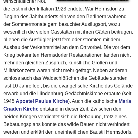
wirtschaftlicher Not,
die erst mit der Inflation 1923 endete. War Hermsdorf zu
Beginn des Jahrhunderts ein von den Berlinern während
der Sommermonate gern besuchter Ausflugsort, wozu
wesentlich die vielen Gasstätten mit ihren Gärten beitrugen,
blieben die Ausflügler jetzt fern oder strömten mit dem
Ausbau der Verkehrsmittel an dem Ort vorbei. Die vor dem
Krieg bekannten Hermsdorfer Restaurationen fanden nicht
mehr den gleichen Zuspruch, künstliche Grotten und
Militärkonzerte waren nicht mehr gefragt. Neben anderen
schloss auch das Waldschlößchen die Gebäude standen
fast 10 Jahre leer, bis die evangelische Kirche das Gelände
erwarb und die Hindenburg-Gedächtniskirche erbaute (seit
1945
Apostel Paulus Kirche
). Auch die katholische
Maria
Gnaden Kirche
entstand in dieser Zeit. Zwischen den
beiden Kriegen verdichtet sich die Bebauung, trotz eines
Bebauungsplans konnte das wilde Bauen nicht verhindert
werden und erklärt den uneinheitlichen Baustil Hermsdorfs.