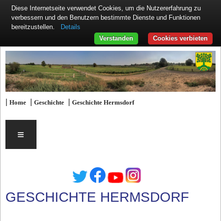
Diese Internetseite verwendet Cookies, um die Nutzererfahrung zu
verbessern und den Benutzern bestimmte Dienste und Funktionen
Details
bereitzustellen.
Verstanden
Cookies verbieten
|
|
|
Home
Geschichte
Geschichte Hermsdorf
≡
GESCHICHTE HERMSDORF