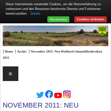
Diese Internetseite verwendet Cookies, um die Nutzererfahrung zu
verbessern und den Benutzern bestimmte Dienste und Funktionen
Details
bereitzustellen.
Verstanden
Cookies verbieten
|
|
|
Home
Archiv
November 2011: Neu Wohltorfs Immobilienlexikon
2011
≡
NOVEMBER 2011: NEU