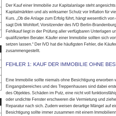
Der Kauf einer Immobilie zur Kapitalanlage steht angesicht
Kapitalmärkten und als wirksamer Schutz vor Inflation für vi
Kurs. „Ob die Anlage zum Erfolg führt, hängt wesentlich vo
sagt Dirk Wohltorf, Vorsitzender des IVD Berlin-Brandenbur
Fehlkauf liegt in der Prüfung aller verfügbaren Unterlagen
qualifizierten Berater. Käufer einer Immobilie sollten sich v
setzen lassen.“ Der IVD hat die häufigsten Fehler, die Käuf
zusammengestellt.
FEHLER 1: KAUF DER IMMOBILIE OHNE BE
Eine Immobilie sollte niemals ohne Besichtigung erworben
Eingangsbereiches und des Treppenhauses sind dabei erste w
des Objektes. Schäden im Putz, eine nicht voll funktionsf
oder undichte Fenster erschweren die Vermietung und ziehen
Reparatur nach sich. Zudem weisen derartige Mängel auf ei
Besichtigung sollte immer zusammen mit einem Immobilien