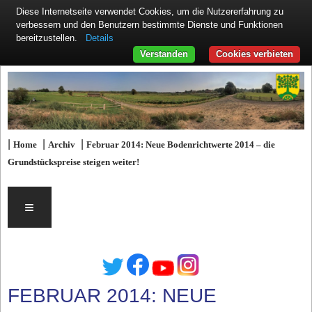
Diese Internetseite verwendet Cookies, um die Nutzererfahrung zu
verbessern und den Benutzern bestimmte Dienste und Funktionen
Details
bereitzustellen.
Verstanden
Cookies verbieten
|
|
|
Home
Archiv
Februar 2014: Neue Bodenrichtwerte 2014 – die
Grundstückspreise steigen weiter!
≡
FEBRUAR 2014: NEUE