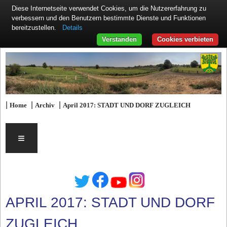
Diese Internetseite verwendet Cookies, um die Nutzererfahrung zu
verbessern und den Benutzern bestimmte Dienste und Funktionen
Details
bereitzustellen.
Verstanden
Cookies verbieten
|
|
|
Home
Archiv
April 2017: STADT UND DORF ZUGLEICH
≡
APRIL 2017: STADT UND DORF
ZUGLEICH