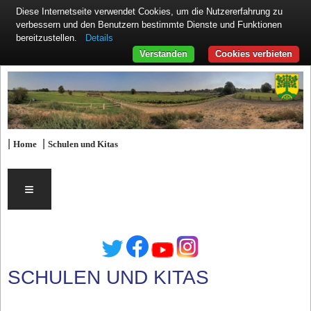
Diese Internetseite verwendet Cookies, um die Nutzererfahrung zu
verbessern und den Benutzern bestimmte Dienste und Funktionen
Details
bereitzustellen.
Verstanden
Cookies verbieten
|
|
Home
Schulen und Kitas
≡
SCHULEN UND KITAS