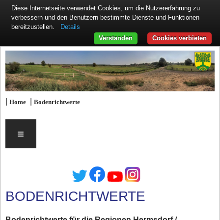
Diese Internetseite verwendet Cookies, um die Nutzererfahrung zu
verbessern und den Benutzern bestimmte Dienste und Funktionen
Details
bereitzustellen.
Verstanden
Cookies verbieten
|
|
Home
Bodenrichtwerte
≡
BODENRICHTWERTE
Bodenrichtwerte für die Regionen Hermsdorf /