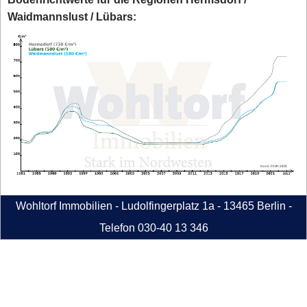
Waidmannslust / Lübars:
Wohltorf Immobilien - Ludolfingerplatz 1a - 13465 Berlin -
Telefon 030-40 13 346