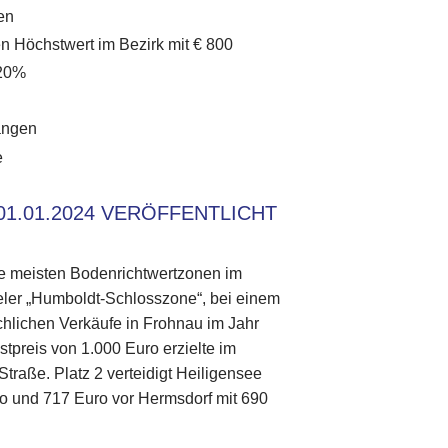
en
en Höchstwert im Bezirk mit € 800
 20%
angen
e
1.01.2024 VERÖFFENTLICHT
ie meisten Bodenrichtwertzonen im
egeler „Humboldt-Schlosszone“, bei einem
chlichen Verkäufe in Frohnau im Jahr
preis von 1.000 Euro erzielte im
traße. Platz 2 verteidigt Heiligensee
ro und 717 Euro vor Hermsdorf mit 690