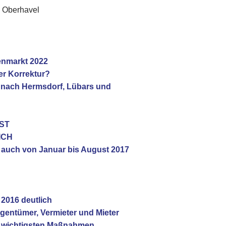
s Oberhavel
ienmarkt 2022
er Korrektur?
en nach Hermsdorf, Lübars und
UST
ICH
n auch von Januar bis August 2017
 2016 deutlich
igentümer, Vermieter und Mieter
nf wichtigsten Maßnahmen