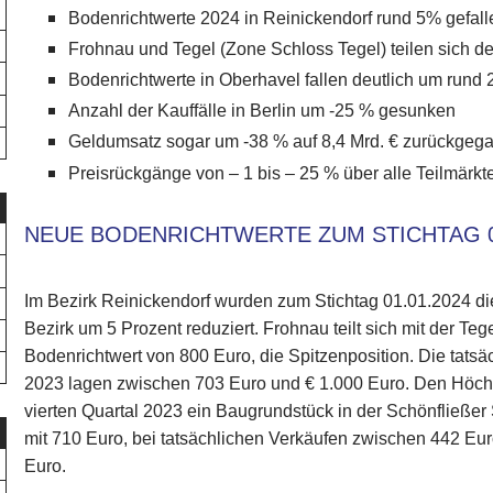
Bodenrichtwerte 2024 in Reinickendorf rund 5% gefall
Frohnau und Tegel (Zone Schloss Tegel) teilen sich d
Bodenrichtwerte in Oberhavel fallen deutlich um rund
Anzahl der Kauffälle in Berlin um -25 % gesunken
Geldumsatz sogar um -38 % auf 8,4 Mrd. € zurückgeg
Preisrückgänge von – 1 bis – 25 % über alle Teilmärkt
NEUE BODENRICHTWERTE ZUM STICHTAG 0
Im Bezirk Reinickendorf wurden zum Stichtag 01.01.2024 d
Bezirk um 5 Prozent reduziert. Frohnau teilt sich mit der T
Bodenrichtwert von 800 Euro, die Spitzenposition. Die tatsä
2023 lagen zwischen 703 Euro und € 1.000 Euro. Den Höchst
vierten Quartal 2023 ein Baugrundstück in der Schönfließer S
mit 710 Euro, bei tatsächlichen Verkäufen zwischen 442 Eu
Euro.