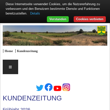
Diese Internetseite verwendet Cookies, um die Nutzererfahrung zu
verbessern und den Benutzern bestimmte Dienste und Funktionen
Details
bereitzustellen.
Verstanden
Cookies verbieten
|
|
Home
Kundenzeitung
≡
KUNDENZEITUNG
Frühjahr 2026