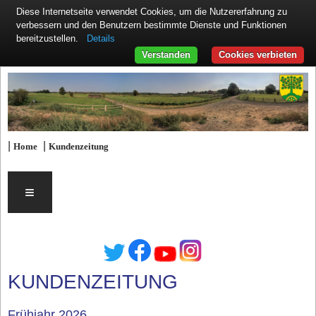
Diese Internetseite verwendet Cookies, um die Nutzererfahrung zu
verbessern und den Benutzern bestimmte Dienste und Funktionen
Details
bereitzustellen.
Verstanden
Cookies verbieten
|
|
Home
Kundenzeitung
≡
KUNDENZEITUNG
Frühjahr 2026