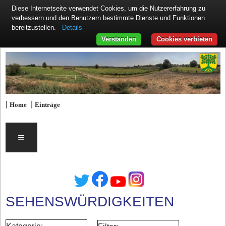
Diese Internetseite verwendet Cookies, um die Nutzererfahrung zu
verbessern und den Benutzern bestimmte Dienste und Funktionen
Details
bereitzustellen.
Verstanden
Cookies verbieten
|
|
Home
Einträge
≡
SEHENSWÜRDIGKEITEN