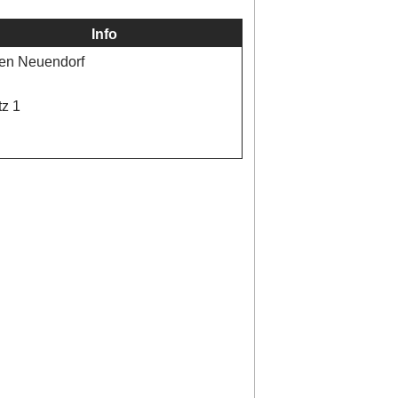
Info
en Neuendorf
tz 1