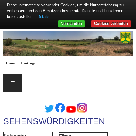
Diese Internetseite verwendet Cookies, um die Nutzererfahrung zu
verbessern und den Benutzern bestimmte Dienste und Funktionen
Details
bereitzustellen.
Verstanden
Cookies verbieten
|
|
Home
Einträge
≡
SEHENSWÜRDIGKEITEN