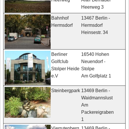
Heerweg 3
13467 Berlin -
Bahnhof
Hermsdorf
Hermsdorf
Heinsestr. 34
16540 Hohen
Berliner
Neuendorf -
Golfclub
Stolpe
Stolper Heide
Am Golfplatz 1
e.V
13469 Berlin -
Steinbergpark
Waidmannslust
Am
Packereigraben
1
13469 Berlin -
Vierrutenberg