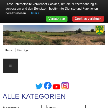
Diese Internetseite verwendet Cookies, um die Nutzererfahrung zu
verbessern und den Benutzern bestimmte Dienste und Funktionen
Details
bereitzustellen.
Verstanden
Cookies verbieten
|
|
Home
Einträge
≡
ALLE KATEGORIEN