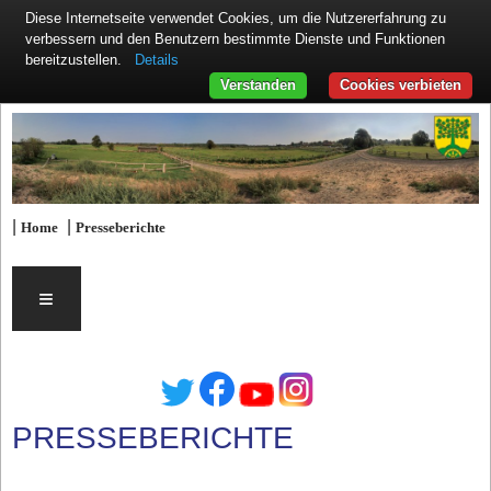
Diese Internetseite verwendet Cookies, um die Nutzererfahrung zu
verbessern und den Benutzern bestimmte Dienste und Funktionen
Details
bereitzustellen.
Verstanden
Cookies verbieten
|
|
Home
Presseberichte
≡
PRESSEBERICHTE