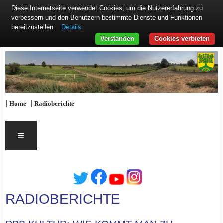
Diese Internetseite verwendet Cookies, um die Nutzererfahrung zu
verbessern und den Benutzern bestimmte Dienste und Funktionen
Details
bereitzustellen.
Verstanden
Cookies verbieten
|
|
Home
Radioberichte
≡
RADIOBERICHTE