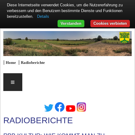
Diese Internetseite verwendet Cookies, um die Nutzererfahrung zu
verbessern und den Benutzern bestimmte Dienste und Funktionen
Details
bereitzustellen.
Verstanden
Cookies verbieten
|
|
Home
Radioberichte
≡
RADIOBERICHTE