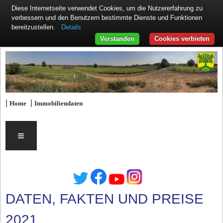
Diese Internetseite verwendet Cookies, um die Nutzererfahrung zu
verbessern und den Benutzern bestimmte Dienste und Funktionen
Details
bereitzustellen.
Verstanden
Cookies verbieten
|
|
Home
Immobiliendaten
≡
DATEN, FAKTEN UND PREISE
2021