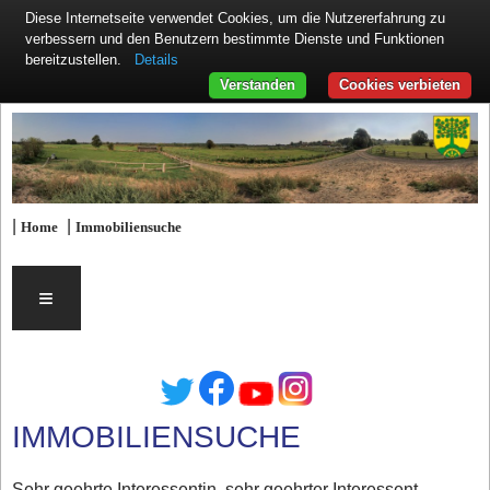
Diese Internetseite verwendet Cookies, um die Nutzererfahrung zu
verbessern und den Benutzern bestimmte Dienste und Funktionen
Details
bereitzustellen.
Verstanden
Cookies verbieten
|
|
Home
Immobiliensuche
≡
IMMOBILIENSUCHE
Sehr geehrte Interessentin, sehr geehrter Interessent,