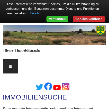
Diese Internetseite verwendet Cookies, um die Nutzererfahrung zu
verbessern und den Benutzern bestimmte Dienste und Funktionen
Details
bereitzustellen.
Verstanden
Cookies verbieten
|
|
Home
Immobiliensuche
≡
IMMOBILIENSUCHE
Sehr geehrte Interessentin, sehr geehrter Interessent,