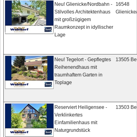
16548
Neu! Glienicke/Nordbahn -
Glienick
Stilvolles Architektenhaus
mit großzügigem
Raumkonzept in idyllischer
Lage
13505 Ber
Neu! Tegelort - Gepflegtes
Reihenendhaus mit
traumhaftem Garten in
Toplage
13503 Ber
Reserviert Heiligensee -
Verklinkertes
Einfamilienhaus mit
Naturgrundstück