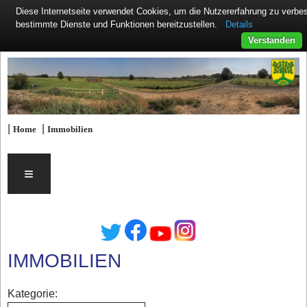
Diese Internetseite verwendet Cookies, um die Nutzererfahrung zu verb
Details
bestimmte Dienste und Funktionen bereitzustellen.
Verstanden
|
|
Home
Immobilien
≡
IMMOBILIEN
Kategorie: