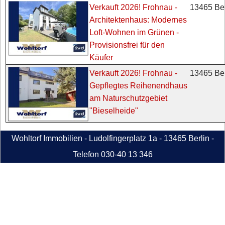
13465 Ber
Verkauft 2026! Frohnau -
Architektenhaus: Modernes
Loft-Wohnen im Grünen -
Provisionsfrei für den
Käufer
13465 Ber
Verkauft 2026! Frohnau -
Gepflegtes Reihenendhaus
am Naturschutzgebiet
"Bieselheide"
Wohltorf Immobilien - Ludolfingerplatz 1a - 13465 Berlin -
Telefon 030-40 13 346