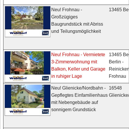
13465 Ber
Neu! Frohnau -
Großzügiges
Baugrundstück mit Abriss
und Teilungsmöglichkeit
13465 Ber
Neu! Frohnau - Vermietete
Berlin -
3-Zimmerwohnung mit
Reinicken
Balkon, Keller und Garage
Frohnau
in ruhiger Lage
16548
Neu! Glienicke/Nordbahn -
Glienick
Gepflegtes Einfamilienhaus
mit Nebengebäude auf
sonnigem Grundstück