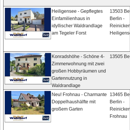
13503 Ber
Heiligensee - Gepflegtes
Berlin -
Einfamilienhaus in
Reinicken
idyllischer Waldrandlage
Heiligen
am Tegeler Forst
13505 Ber
Konradshöhe - Schöne 4-
Zimmerwohnung mit zwei
großen Hobbyräumen und
Gartennutzung in
Waldrandlage
13465 Ber
Neu! Frohnau - Charmante
Berlin -
Doppelhaushälfte mit
Reinicken
großem Garten
Frohnau