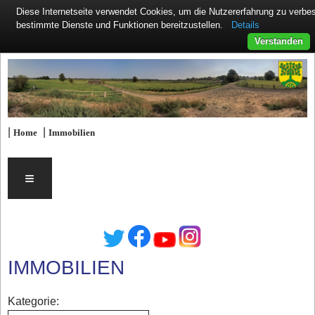
Diese Internetseite verwendet Cookies, um die Nutzererfahrung zu verb
Details
bestimmte Dienste und Funktionen bereitzustellen.
Verstanden
|
|
Home
Immobilien
≡
IMMOBILIEN
Kategorie: