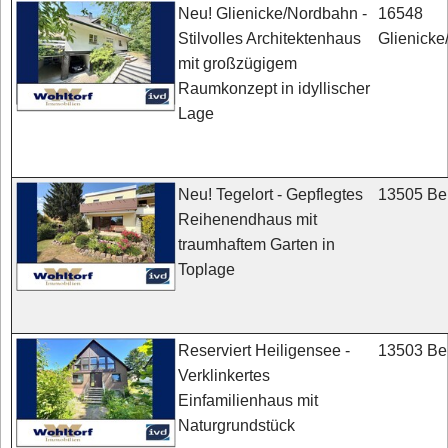
16548
Neu! Glienicke/Nordbahn -
Glienick
Stilvolles Architektenhaus
mit großzügigem
Raumkonzept in idyllischer
Lage
13505 Ber
Neu! Tegelort - Gepflegtes
Reihenendhaus mit
traumhaftem Garten in
Toplage
13503 Ber
Reserviert Heiligensee -
Verklinkertes
Einfamilienhaus mit
Naturgrundstück