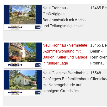
13465 Ber
Neu! Frohnau -
Großzügiges
Baugrundstück mit Abriss
und Teilungsmöglichkeit
13465 Ber
Neu! Frohnau - Vermietete
Berlin -
3-Zimmerwohnung mit
Reinicken
Balkon, Keller und Garage
Frohnau
in ruhiger Lage
16548
Neu! Glienicke/Nordbahn -
Glienick
Gepflegtes Einfamilienhaus
mit Nebengebäude auf
sonnigem Grundstück