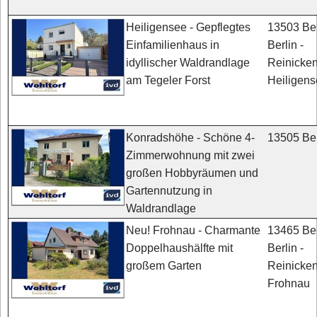
13503 Ber
Heiligensee - Gepflegtes
Berlin -
Einfamilienhaus in
Reinicken
idyllischer Waldrandlage
Heiligen
am Tegeler Forst
13505 Ber
Konradshöhe - Schöne 4-
Zimmerwohnung mit zwei
großen Hobbyräumen und
Gartennutzung in
Waldrandlage
13465 Ber
Neu! Frohnau - Charmante
Berlin -
Doppelhaushälfte mit
Reinicken
großem Garten
Frohnau