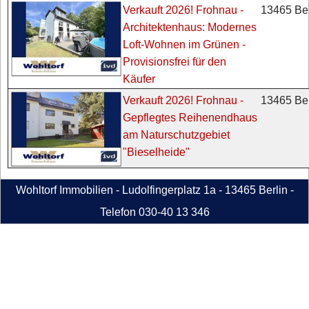
13465 Ber
Verkauft 2026! Frohnau -
Architektenhaus: Modernes
Loft-Wohnen im Grünen -
Provisionsfrei für den
Käufer
13465 Ber
Verkauft 2026! Frohnau -
Gepflegtes Reihenendhaus
am Naturschutzgebiet
"Bieselheide"
Wohltorf Immobilien - Ludolfingerplatz 1a - 13465 Berlin -
Telefon 030-40 13 346